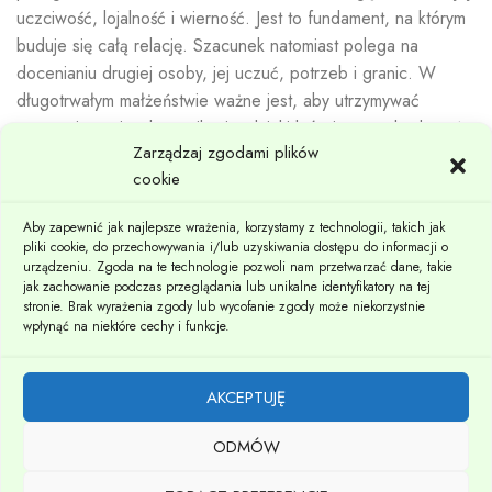
uczciwość, lojalność i wierność. Jest to fundament, na którym
buduje się całą relację. Szacunek natomiast polega na
docenianiu drugiej osoby, jej uczuć, potrzeb i granic. W
długotrwałym małżeństwie ważne jest, aby utrzymywać
otwartą i uczciwą komunikację, dzięki której można budować
Zarządzaj zgodami plików
zaufanie poprzez wspólne rozwiązywanie problemów i
cookie
dzielenie się emocjami. Szacunek natomiast wyraża się
poprzez wsparcie, zrozumienie i akceptację partnera takim,
Aby zapewnić jak najlepsze wrażenia, korzystamy z technologii, takich jak
jakim jest, nawet w trudnych momentach. Pielęgnowanie
pliki cookie, do przechowywania i/lub uzyskiwania dostępu do informacji o
zaufania i szacunku wymaga czasu, pracy i uwagi, ale może
urządzeniu. Zgoda na te technologie pozwoli nam przetwarzać dane, takie
jak zachowanie podczas przeglądania lub unikalne identyfikatory na tej
znacząco wzmacniać więź partnerską i sprawić, że związek
stronie. Brak wyrażenia zgody lub wycofanie zgody może niekorzystnie
będzie trwał przez wiele lat.
wpłynąć na niektóre cechy i funkcje.
Radzenie sobie z konfliktami
AKCEPTUJĘ
W długotrwałym związku konflikty są nieuniknione, ale
ODMÓW
sposób, w jaki się nimi zajmujemy, może znacznie wpłynąć na
zdrowie i trwałość relacji. Istotne jest posiadanie strategii