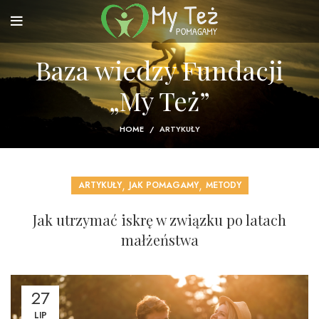
Baza wiedzy Fundacji
„My Też”
HOME
ARTYKUŁY
,
,
ARTYKUŁY
JAK POMAGAMY
METODY
Jak utrzymać iskrę w związku po latach
małżeństwa
27
LIP