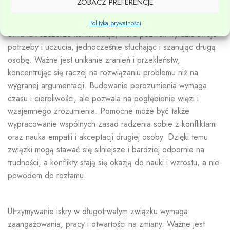
ZOBACZ PREFERENCJE
rozwiązywania konfliktów, które umożliwią nam pokonywanie
różnic i trudności w sposób konstruktywny. Kluczem jest
Polityka prywatności
otwarta i szczerze komunikacja, która pozwoli wyrazić swoje
potrzeby i uczucia, jednocześnie słuchając i szanując drugą
osobę. Ważne jest unikanie zranień i przekleństw,
koncentrując się raczej na rozwiązaniu problemu niż na
wygranej argumentacji. Budowanie porozumienia wymaga
czasu i cierpliwości, ale pozwala na pogłębienie więzi i
wzajemnego zrozumienia. Pomocne może być także
wypracowanie wspólnych zasad radzenia sobie z konfliktami
oraz nauka empatii i akceptacji drugiej osoby. Dzięki temu
związki mogą stawać się silniejsze i bardziej odpornie na
trudności, a konflikty stają się okazją do nauki i wzrostu, a nie
powodem do rozłamu.
Utrzymywanie iskry w długotrwałym związku wymaga
zaangażowania, pracy i otwartości na zmiany. Ważne jest